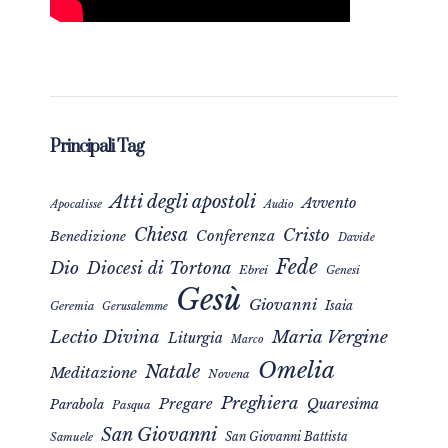
Principali Tag
Atti degli apostoli
Avvento
Apocalisse
Audio
Chiesa
Cristo
Conferenza
Benedizione
Davide
Fede
Dio
Diocesi di Tortona
Ebrei
Genesi
Gesù
Giovanni
Isaia
Geremia
Gerusalemme
Maria Vergine
Lectio Divina
Liturgia
Marco
Omelia
Natale
Meditazione
Novena
Preghiera
Pregare
Quaresima
Parabola
Pasqua
San Giovanni
San Giovanni Battista
Samuele