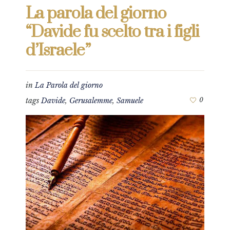
La parola del giorno
“Davide fu scelto tra i figli
d’Israele”
in
La Parola del giorno
tags
Davide
,
Gerusalemme
,
Samuele
0