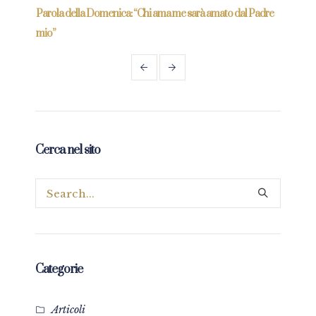
re
Parola della Domenica: “Chi ama me sarà amato dal Padre
Parol
mio”
Cerca nel sito
Categorie
Articoli