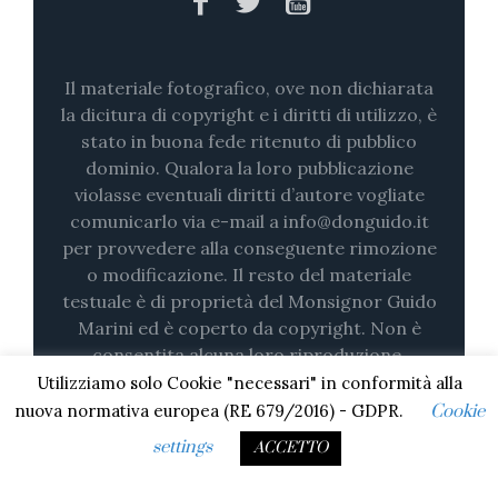
Il materiale fotografico, ove non dichiarata
la dicitura di copyright e i diritti di utilizzo, è
stato in buona fede ritenuto di pubblico
dominio. Qualora la loro pubblicazione
violasse eventuali diritti d’autore vogliate
comunicarlo via e-mail a info@donguido.it
per provvedere alla conseguente rimozione
o modificazione. Il resto del materiale
testuale è di proprietà del Monsignor Guido
Marini ed è coperto da copyright. Non è
consentita alcuna loro riproduzione,
nemmeno parziale (su stampa o in digitale)
Utilizziamo solo Cookie "necessari" in conformità alla
senza il consenso esplicito.
nuova normativa europea (RE 679/2016) - GDPR.
Cookie
settings
ACCETTO