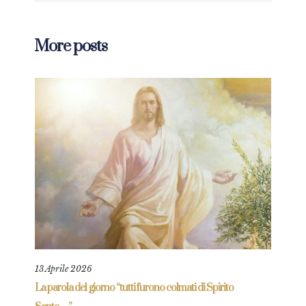
More posts
13 Aprile 2026
11 A
La parola del giorno “tutti furono colmati di Spirito
La p