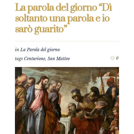
La parola del giorno “Dì
soltanto una parola e io
sarò guarito”
in
La Parola del giorno
tags
Centurione
,
San Matteo
0