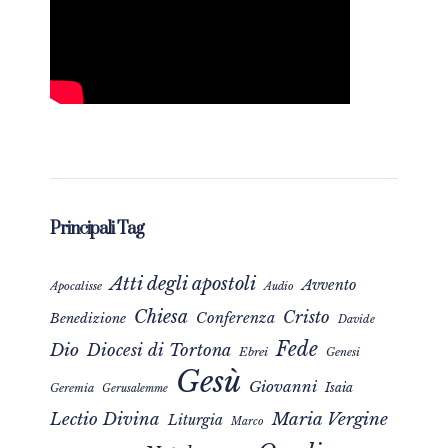
Principali Tag
Atti degli apostoli
Avvento
Apocalisse
Audio
Chiesa
Cristo
Conferenza
Benedizione
Davide
Fede
Dio
Diocesi di Tortona
Ebrei
Genesi
Gesù
Giovanni
Isaia
Geremia
Gerusalemme
Maria Vergine
Lectio Divina
Liturgia
Marco