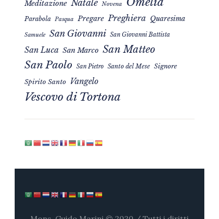
Omelia
Natale
Meditazione
Novena
Preghiera
Pregare
Quaresima
Parabola
Pasqua
San Giovanni
San Giovanni Battista
Samuele
San Matteo
San Luca
San Marco
San Paolo
Signore
San Pietro
Santo del Mese
Vangelo
Spirito Santo
Vescovo di Tortona
Mons. Guido Marini © 2020 / Tutti i diritti