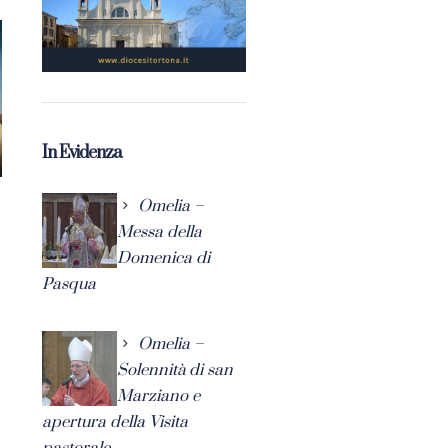
In Evidenza
Omelia –
Messa della
Domenica di
Pasqua
Omelia –
Solennità di san
Marziano e
apertura della Visita
pastorale