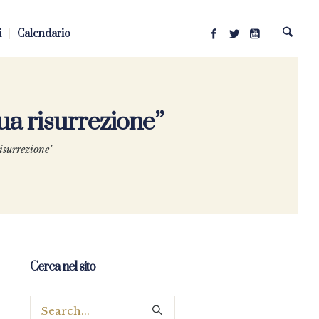
i
Calendario
ua risurrezione”
isurrezione”
Cerca nel sito