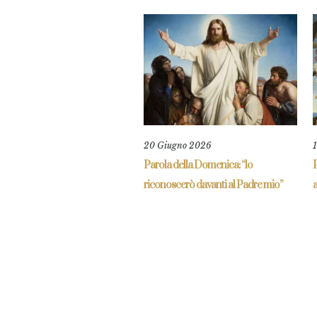
20 Giugno 2026
Parola della Domenica: “lo
P
riconoscerò davanti al Padre mio”
a