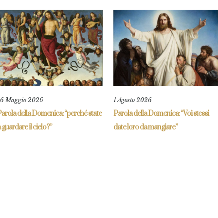
16 Maggio 2026
1 Agosto 2026
arola della Domenica: “perché state
Parola della Domenica: “Voi stessi
 guardare il cielo?”
date loro da mangiare”