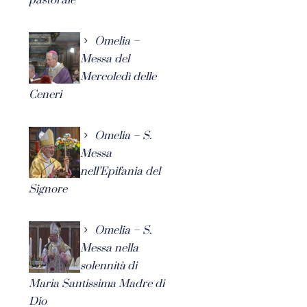
Omelia –
Messa del
Mercoledì delle
Ceneri
Omelia – S.
Messa
nell’Epifania del
Signore
Omelia – S.
Messa nella
solennità di
Maria Santissima Madre di
Dio