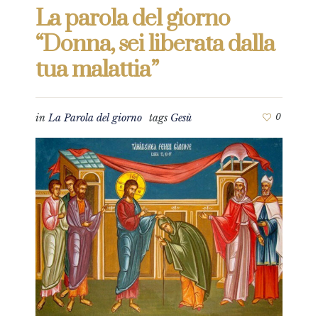
La parola del giorno
“Donna, sei liberata dalla
tua malattia”
in
La Parola del giorno
tags
Gesù
0