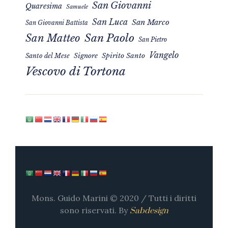
San Giovanni
Quaresima
Samuele
San Luca
San Marco
San Giovanni Battista
San Matteo
San Paolo
San Pietro
Vangelo
Signore
Spirito Santo
Santo del Mese
Vescovo di Tortona
Mons. Guido Marini © 2020 / Tutti i diritti
sono riservati. By
Sabdesign