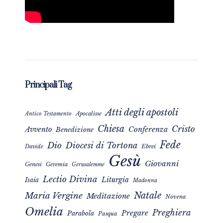
Principali Tag
Atti degli apostoli
Apocalisse
Antico Testamento
Chiesa
Cristo
Avvento
Conferenza
Benedizione
Fede
Dio
Diocesi di Tortona
Davide
Ebrei
Gesù
Giovanni
Genesi
Geremia
Gerusalemme
Lectio Divina
Liturgia
Isaia
Madonna
Natale
Maria Vergine
Meditazione
Novena
Omelia
Preghiera
Pregare
Parabola
Pasqua