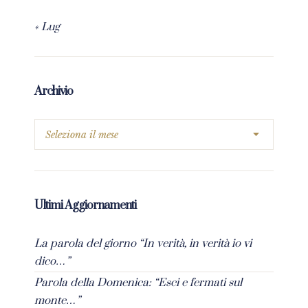
« Lug
Archivio
Ultimi Aggiornamenti
La parola del giorno “In verità, in verità io vi
dico…”
Parola della Domenica: “Esci e fermati sul
monte…”