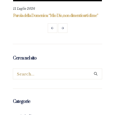
11 Luglio 2026
18 L
re
Parola della Domenica: “Mio Dio, non dimenticarti di me”
Paro
Cerca nel sito
Categorie