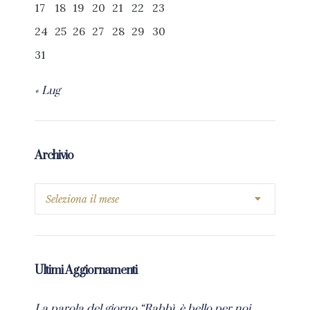
17
18
19
20
21
22
23
24
25
26
27
28
29
30
31
« Lug
Archivio
Ultimi Aggiornamenti
La parola del giorno “Rabbì, è bello per noi