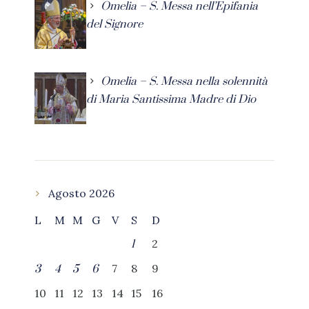
Omelia – S. Messa nell’Epifania
del Signore
Omelia – S. Messa nella solennità
di Maria Santissima Madre di Dio
Agosto 2026
L
M
M
G
V
S
D
2
1
7
8
9
3
4
5
6
10
11
12
13
14
15
16