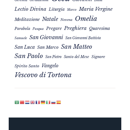
Geremia
Gerusalemme
Maria Vergine
Lectio Divina
Liturgia
Marco
Omelia
Natale
Meditazione
Novena
Preghiera
Pregare
Quaresima
Parabola
Pasqua
San Giovanni
San Giovanni Battista
Samuele
San Matteo
San Luca
San Marco
San Paolo
Signore
San Pietro
Santo del Mese
Vangelo
Spirito Santo
Vescovo di Tortona