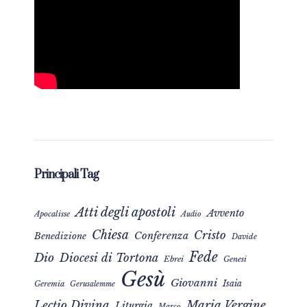
Principali Tag
Atti degli apostoli
Avvento
Apocalisse
Audio
Chiesa
Cristo
Conferenza
Benedizione
Davide
Fede
Dio
Diocesi di Tortona
Ebrei
Genesi
Gesù
Giovanni
Isaia
Geremia
Gerusalemme
Maria Vergine
Lectio Divina
Liturgia
Marco