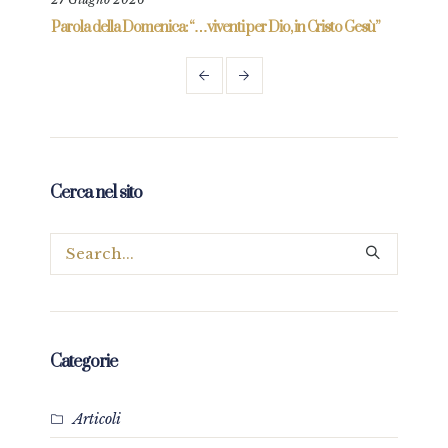
re
Parola della Domenica: “…viventi per Dio, in Cristo Gesù”
Paro
frag
Cerca nel sito
Categorie
Articoli