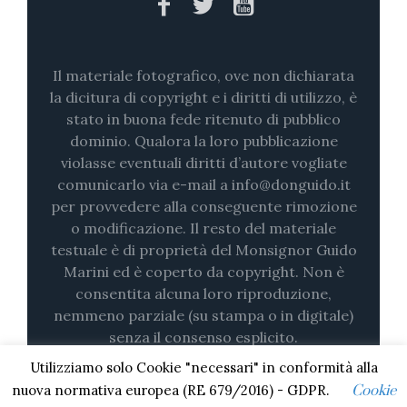
Il materiale fotografico, ove non dichiarata
la dicitura di copyright e i diritti di utilizzo, è
stato in buona fede ritenuto di pubblico
dominio. Qualora la loro pubblicazione
violasse eventuali diritti d’autore vogliate
comunicarlo via e-mail a info@donguido.it
per provvedere alla conseguente rimozione
o modificazione. Il resto del materiale
testuale è di proprietà del Monsignor Guido
Marini ed è coperto da copyright. Non è
consentita alcuna loro riproduzione,
nemmeno parziale (su stampa o in digitale)
senza il consenso esplicito.
Utilizziamo solo Cookie "necessari" in conformità alla
nuova normativa europea (RE 679/2016) - GDPR.
Cookie