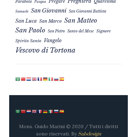
Preghiera
Pregare
Quaresima
Parabola
Pasqua
San Giovanni
San Giovanni Battista
Samuele
San Matteo
San Luca
San Marco
San Paolo
Signore
San Pietro
Santo del Mese
Vangelo
Spirito Santo
Vescovo di Tortona
Mons. Guido Marini © 2020 / Tutti i diritti
sono riservati. By
Sabdesign