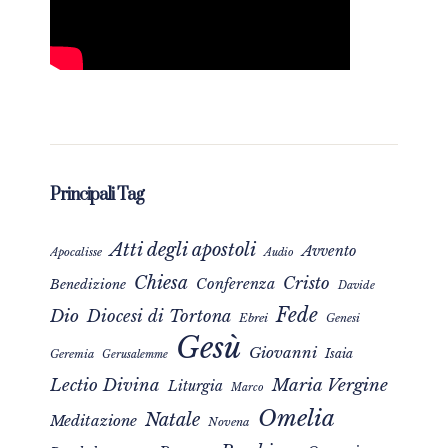
Principali Tag
Atti degli apostoli
Avvento
Apocalisse
Audio
Chiesa
Cristo
Conferenza
Benedizione
Davide
Fede
Dio
Diocesi di Tortona
Ebrei
Genesi
Gesù
Giovanni
Isaia
Geremia
Gerusalemme
Maria Vergine
Lectio Divina
Liturgia
Marco
Omelia
Natale
Meditazione
Novena