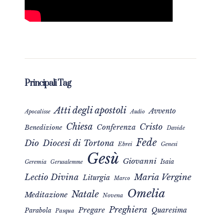
Principali Tag
Atti degli apostoli
Avvento
Apocalisse
Audio
Chiesa
Cristo
Conferenza
Benedizione
Davide
Fede
Dio
Diocesi di Tortona
Ebrei
Genesi
Gesù
Giovanni
Isaia
Geremia
Gerusalemme
Maria Vergine
Lectio Divina
Liturgia
Marco
Omelia
Natale
Meditazione
Novena
Preghiera
Pregare
Quaresima
Parabola
Pasqua