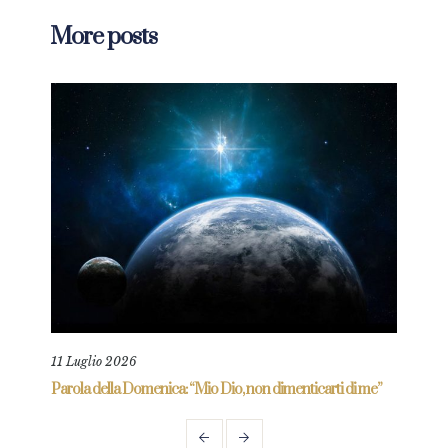
More posts
11 Luglio 2026
18 L
re
Parola della Domenica: “Mio Dio, non dimenticarti di me”
Paro