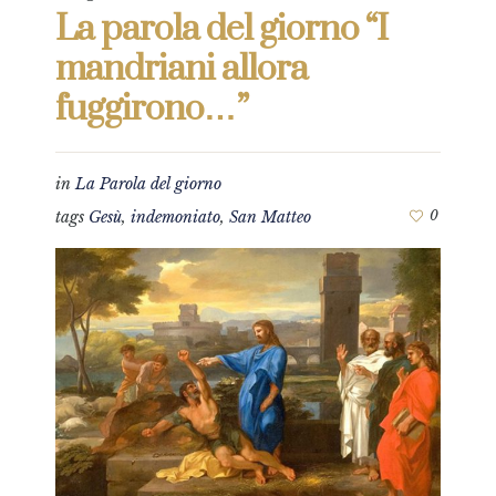
La parola del giorno “I
mandriani allora
fuggirono…”
in
La Parola del giorno
tags
Gesù
,
indemoniato
,
San Matteo
0