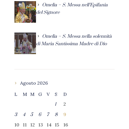
Omelia – S. Messa nell’Epifania
del Signore
Omelia – S. Messa nella solennità
di Maria Santissima Madre di Dio
Agosto 2026
L
M
M
G
V
S
D
2
1
9
3
4
5
6
7
8
10
11
12
13
14
15
16