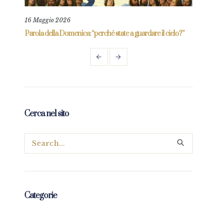
16 Maggio 2026
1 Ag
re
Parola della Domenica: “perché state a guardare il cielo?”
Parol
Cerca nel sito
Categorie