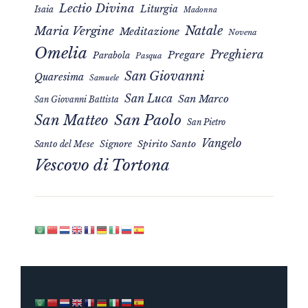
Lectio Divina
Liturgia
Isaia
Madonna
Natale
Maria Vergine
Meditazione
Novena
Omelia
Preghiera
Pregare
Parabola
Pasqua
San Giovanni
Quaresima
Samuele
San Luca
San Marco
San Giovanni Battista
San Matteo
San Paolo
San Pietro
Vangelo
Signore
Spirito Santo
Santo del Mese
Vescovo di Tortona