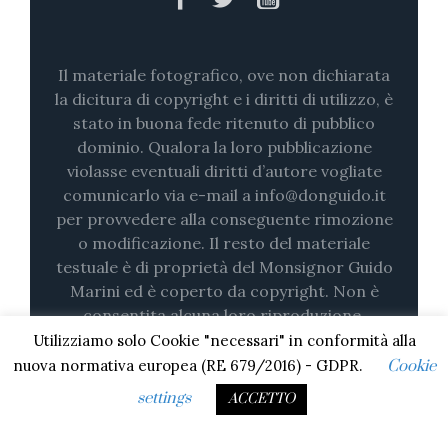
Il materiale fotografico, ove non dichiarata
la dicitura di copyright e i diritti di utilizzo, è
stato in buona fede ritenuto di pubblico
dominio. Qualora la loro pubblicazione
violasse eventuali diritti d’autore vogliate
comunicarlo via e-mail a info@donguido.it
per provvedere alla conseguente rimozione
o modificazione. Il resto del materiale
testuale è di proprietà del Monsignor Guido
Marini ed è coperto da copyright. Non è
consentita alcuna loro riproduzione,
nemmeno parziale (su stampa o in digitale)
Utilizziamo solo Cookie "necessari" in conformità alla
senza il consenso esplicito.
nuova normativa europea (RE 679/2016) - GDPR.
Cookie
settings
ACCETTO