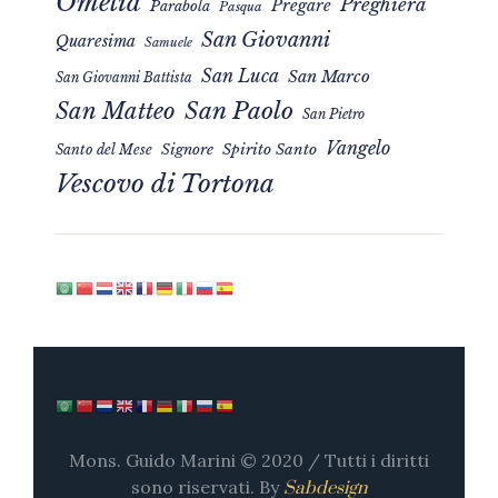
Omelia
Preghiera
Pregare
Parabola
Pasqua
San Giovanni
Quaresima
Samuele
San Luca
San Marco
San Giovanni Battista
San Matteo
San Paolo
San Pietro
Vangelo
Signore
Spirito Santo
Santo del Mese
Vescovo di Tortona
Mons. Guido Marini © 2020 / Tutti i diritti
sono riservati. By
Sabdesign