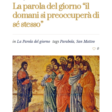
La parola del giorno “il
domani si preoccuperà di
sé stesso”
in
La Parola del giorno
tags
Parabola
,
San Matteo
0