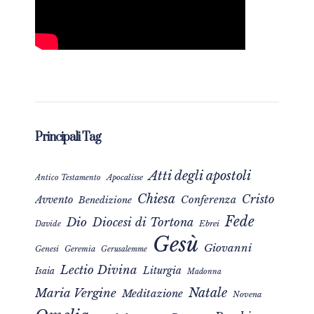
Principali Tag
Atti degli apostoli
Apocalisse
Antico Testamento
Chiesa
Cristo
Avvento
Conferenza
Benedizione
Fede
Dio
Diocesi di Tortona
Davide
Ebrei
Gesù
Giovanni
Genesi
Geremia
Gerusalemme
Lectio Divina
Liturgia
Isaia
Madonna
Natale
Maria Vergine
Meditazione
Novena