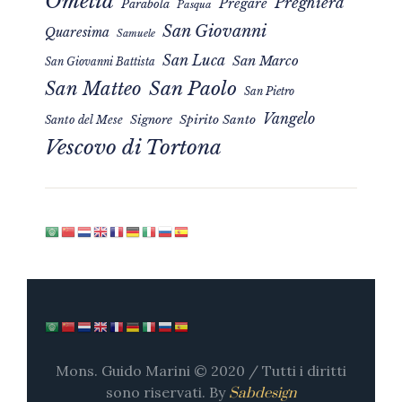
Omelia
Preghiera
Pregare
Parabola
Pasqua
San Giovanni
Quaresima
Samuele
San Luca
San Marco
San Giovanni Battista
San Matteo
San Paolo
San Pietro
Vangelo
Signore
Spirito Santo
Santo del Mese
Vescovo di Tortona
Mons. Guido Marini © 2020 / Tutti i diritti
sono riservati. By
Sabdesign