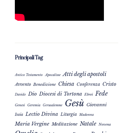
Principali Tag
Atti degli apostoli
Apocalisse
Antico Testamento
Chiesa
Cristo
Avvento
Conferenza
Benedizione
Fede
Dio
Diocesi di Tortona
Davide
Ebrei
Gesù
Giovanni
Genesi
Geremia
Gerusalemme
Lectio Divina
Liturgia
Isaia
Madonna
Natale
Maria Vergine
Meditazione
Novena