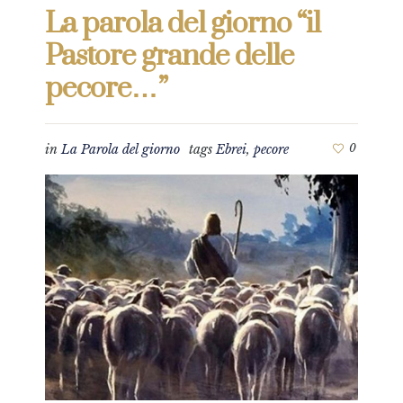
La parola del giorno “il
Pastore grande delle
pecore…”
in
La Parola del giorno
tags
Ebrei
,
pecore
0