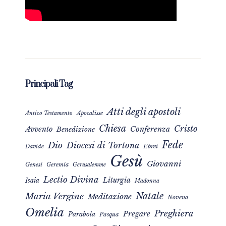
Principali Tag
Atti degli apostoli
Apocalisse
Antico Testamento
Chiesa
Cristo
Avvento
Conferenza
Benedizione
Fede
Dio
Diocesi di Tortona
Davide
Ebrei
Gesù
Giovanni
Genesi
Geremia
Gerusalemme
Lectio Divina
Liturgia
Isaia
Madonna
Natale
Maria Vergine
Meditazione
Novena
Omelia
Preghiera
Pregare
Parabola
Pasqua