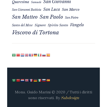
San Giovanni
Quaresima
Samuele
San Luca
San Marco
San Giovanni Battista
San Matteo
San Paolo
San Pietro
Vangelo
Signore
Spirito Santo
Santo del Mese
Vescovo di Tortona
Mons. Guido Marini © 2020 / Tutti i diritti
sono riservati. By
Sabdesign