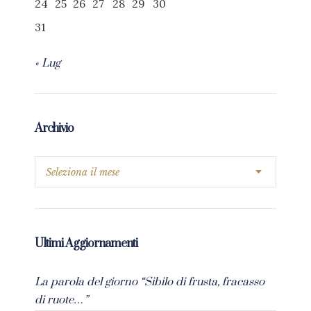
24
25
26
27
28
29
30
31
« Lug
Archivio
Ultimi Aggiornamenti
La parola del giorno “Sibilo di frusta, fracasso
di ruote…”