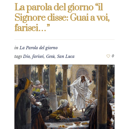
La parola del giorno “il
Signore disse: Guai a voi,
farisei…”
in
La Parola del giorno
tags
Dio
,
farisei
,
Gesù
,
San Luca
0