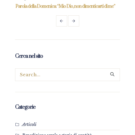
re
Parola della Domenica: “Mio Dio, non dimenticarti di me”
Paro
Cerca nel sito
Categorie
Articoli