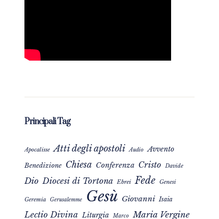
Principali Tag
Atti degli apostoli
Avvento
Apocalisse
Audio
Chiesa
Cristo
Conferenza
Benedizione
Davide
Fede
Dio
Diocesi di Tortona
Ebrei
Genesi
Gesù
Giovanni
Isaia
Geremia
Gerusalemme
Maria Vergine
Lectio Divina
Liturgia
Marco