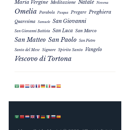
Natale
Maria Vergine
Meditazione
Novena
Omelia
Preghiera
Pregare
Parabola
Pasqua
San Giovanni
Quaresima
Samuele
San Luca
San Marco
San Giovanni Battista
San Matteo
San Paolo
San Pietro
Vangelo
Signore
Spirito Santo
Santo del Mese
Vescovo di Tortona