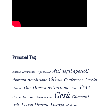
Principali Tag
Atti degli apostoli
Apocalisse
Antico Testamento
Chiesa
Cristo
Avvento
Conferenza
Benedizione
Fede
Dio
Diocesi di Tortona
Davide
Ebrei
Gesù
Giovanni
Genesi
Geremia
Gerusalemme
Lectio Divina
Liturgia
Isaia
Madonna