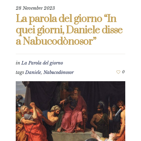
28 Novembre 2023
La parola del giorno “In
quei giorni, Daniele disse
a Nabucodònosor”
in
La Parola del giorno
tags
Daniele
,
Nabucodònosor
0