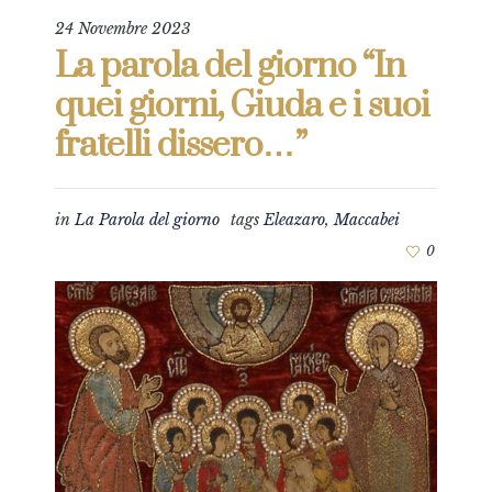
24 Novembre 2023
La parola del giorno “In
quei giorni, Giuda e i suoi
fratelli dissero…”
in
La Parola del giorno
tags
Eleazaro
,
Maccabei
0