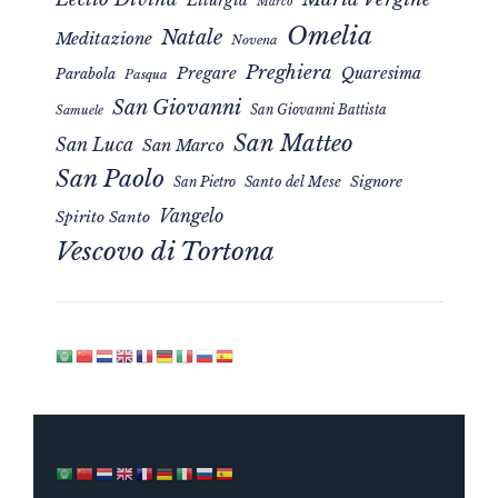
Marco
Omelia
Natale
Meditazione
Novena
Preghiera
Pregare
Quaresima
Parabola
Pasqua
San Giovanni
San Giovanni Battista
Samuele
San Matteo
San Luca
San Marco
San Paolo
Signore
San Pietro
Santo del Mese
Vangelo
Spirito Santo
Vescovo di Tortona