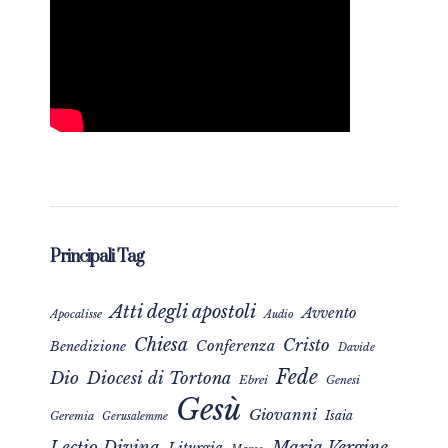
Principali Tag
Atti degli apostoli
Avvento
Apocalisse
Audio
Chiesa
Cristo
Conferenza
Benedizione
Davide
Fede
Dio
Diocesi di Tortona
Ebrei
Genesi
Gesù
Giovanni
Isaia
Geremia
Gerusalemme
Maria Vergine
Lectio Divina
Liturgia