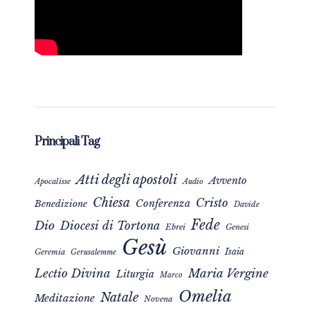
Principali Tag
Atti degli apostoli
Avvento
Apocalisse
Audio
Chiesa
Cristo
Conferenza
Benedizione
Davide
Fede
Dio
Diocesi di Tortona
Ebrei
Genesi
Gesù
Giovanni
Isaia
Geremia
Gerusalemme
Maria Vergine
Lectio Divina
Liturgia
Marco
Omelia
Natale
Meditazione
Novena