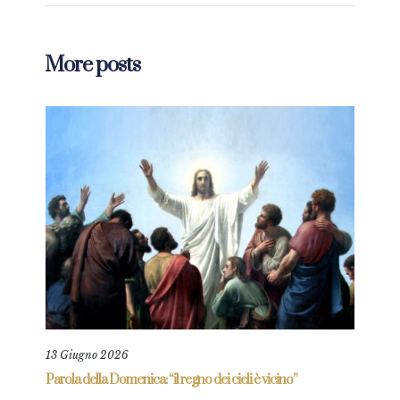
More posts
13 Giugno 2026
11 L
re
Parola della Domenica: “il regno dei cieli è vicino”
Paro