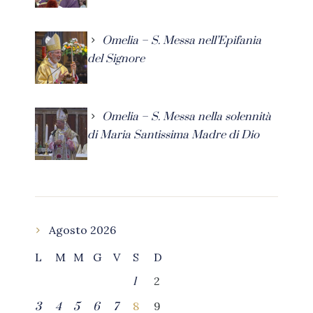
Omelia – S. Messa nell’Epifania
del Signore
Omelia – S. Messa nella solennità
di Maria Santissima Madre di Dio
Agosto 2026
L
M
M
G
V
S
D
2
1
8
9
3
4
5
6
7