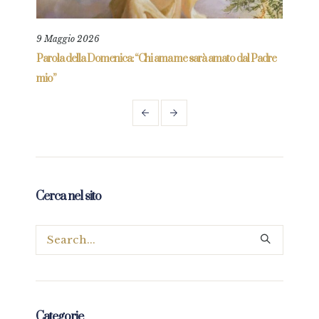
9 Maggio 2026
25 L
re
Parola della Domenica: “Chi ama me sarà amato dal Padre
Parol
mio”
Cerca nel sito
Categorie