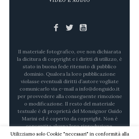
VIDEO E AUDIO
Il materiale fotografico, ove non dichiarata
la dicitura di copyright e i diritti di utilizzo, è
stato in buona fede ritenuto di pubblico
dominio. Qualora la loro pubblicazione
violasse eventuali diritti d’autore vogliate
comunicarlo via e-mail a info@donguido.it
per provvedere alla conseguente rimozione
o modificazione. Il resto del materiale
testuale è di proprietà del Monsignor Guido
Marini ed è coperto da copyright. Non è
consentita alcuna loro riproduzione,
nemmeno parziale (su stampa o in digitale)
Utilizziamo solo Cookie "necessari" in conformità alla