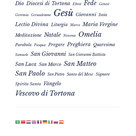
Fede
Dio
Diocesi di Tortona
Ebrei
Genesi
Gesù
Giovanni
Isaia
Geremia
Gerusalemme
Maria Vergine
Lectio Divina
Liturgia
Marco
Omelia
Natale
Meditazione
Novena
Preghiera
Pregare
Quaresima
Parabola
Pasqua
San Giovanni
San Giovanni Battista
Samuele
San Matteo
San Luca
San Marco
San Paolo
Signore
San Pietro
Santo del Mese
Vangelo
Spirito Santo
Vescovo di Tortona