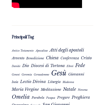
Principali Tag
Atti degli apostoli
Apocalisse
Antico Testamento
Chiesa
Cristo
Avvento
Conferenza
Benedizione
Fede
Dio
Diocesi di Tortona
Davide
Ebrei
Gesù
Giovanni
Genesi
Geremia
Gerusalemme
Lectio Divina
Liturgia
Isaia
Madonna
Natale
Maria Vergine
Meditazione
Novena
Omelia
Preghiera
Pregare
Parabola
Pasqua
San Giovanni
Quaresima