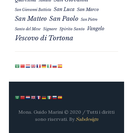
Samuele
San Luca
San Marco
San Giovanni Battista
San Matteo
San Paolo
San Pietro
Vangelo
Signore
Spirito Santo
Santo del Mese
Vescovo di Tortona
Mons. Guido Marini © 2020 / Tutti i diritti
sono riservati. By
Sabdesign