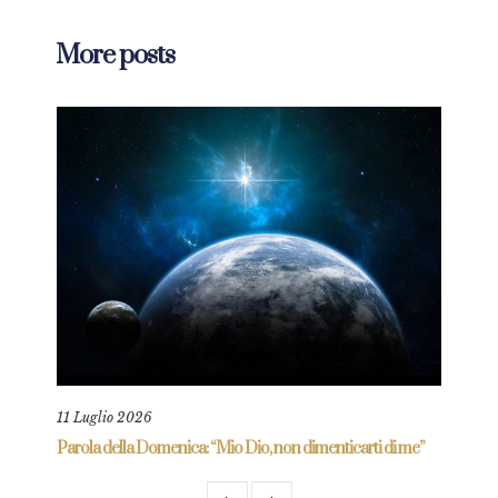
More posts
11 Luglio 2026
18 L
re
Parola della Domenica: “Mio Dio, non dimenticarti di me”
Paro