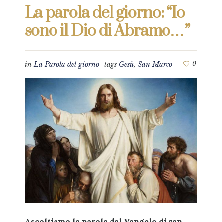
La parola del giorno: “Io
sono il Dio di Abramo…”
in
La Parola del giorno
tags
Gesù
,
San Marco
0
Ascoltiamo la parola dal Vangelo di san