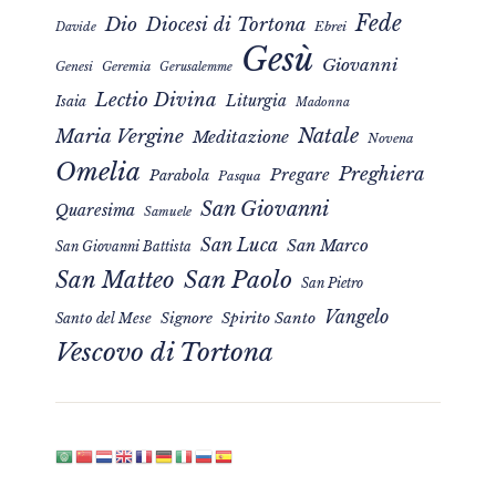
Fede
Dio
Diocesi di Tortona
Davide
Ebrei
Gesù
Giovanni
Genesi
Geremia
Gerusalemme
Lectio Divina
Liturgia
Isaia
Madonna
Natale
Maria Vergine
Meditazione
Novena
Omelia
Preghiera
Pregare
Parabola
Pasqua
San Giovanni
Quaresima
Samuele
San Luca
San Marco
San Giovanni Battista
San Matteo
San Paolo
San Pietro
Vangelo
Signore
Spirito Santo
Santo del Mese
Vescovo di Tortona