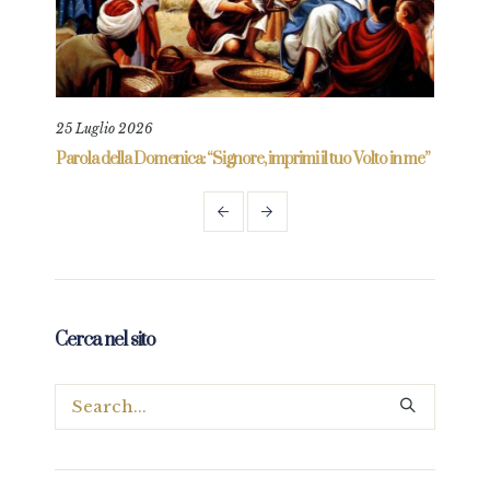
25 Luglio 2026
16 M
re
Parola della Domenica: “Signore, imprimi il tuo Volto in me”
Parol
Cerca nel sito