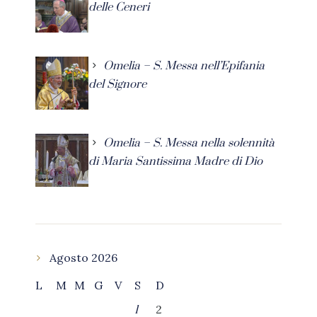
delle Ceneri
Omelia – S. Messa nell’Epifania
del Signore
Omelia – S. Messa nella solennità
di Maria Santissima Madre di Dio
Agosto 2026
L
M
M
G
V
S
D
2
1