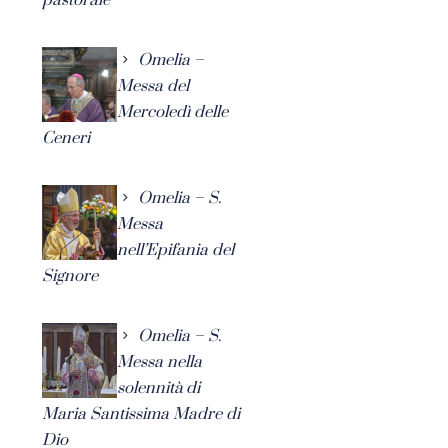
Omelia –
Messa del
Mercoledì delle
Ceneri
Omelia – S.
Messa
nell’Epifania del
Signore
Omelia – S.
Messa nella
solennità di
Maria Santissima Madre di
Dio