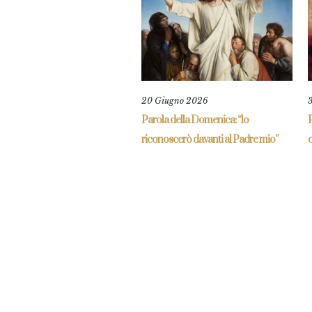
20 Giugno 2026
Parola della Domenica: “lo
P
riconoscerò davanti al Padre mio”
c