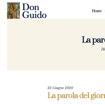
Home
La par
H
23 Giugno 2020
La parola del gior