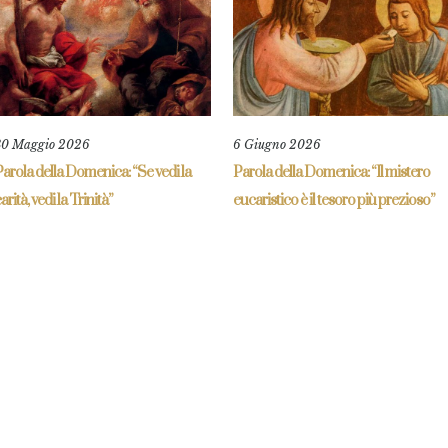
30 Maggio 2026
6 Giugno 2026
arola della Domenica: “Se vedi la
Parola della Domenica: “Il mistero
arità, vedi la Trinità”
eucaristico è il tesoro più prezioso”