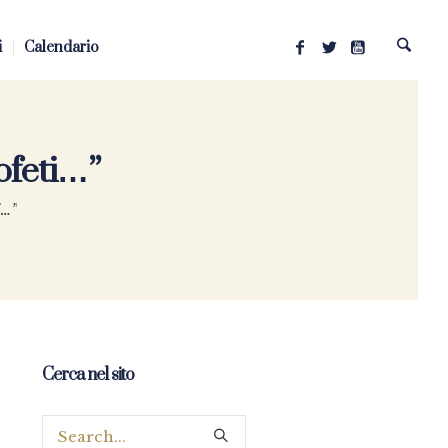
i
Calendario
ofeti…”
i…”
Cerca nel sito