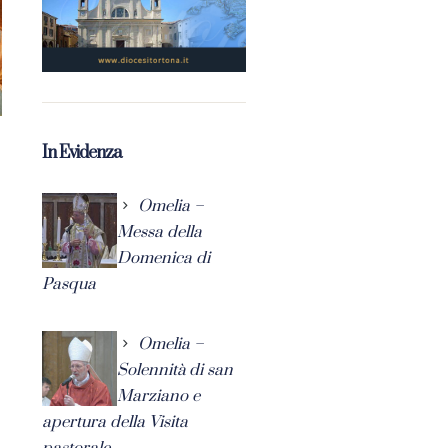
In Evidenza
Omelia –
Messa della
Domenica di
Pasqua
Omelia –
Solennità di san
Marziano e
apertura della Visita
pastorale