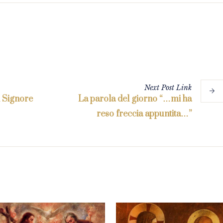
Next
Post
Link
l Signore
La parola del giorno “…mi ha
reso freccia appuntita…”