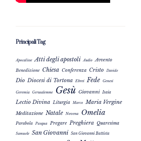
Principali Tag
Atti degli apostoli
Avvento
Apocalisse
Audio
Chiesa
Cristo
Conferenza
Benedizione
Davide
Fede
Dio
Diocesi di Tortona
Ebrei
Genesi
Gesù
Giovanni
Isaia
Geremia
Gerusalemme
Maria Vergine
Lectio Divina
Liturgia
Marco
Omelia
Natale
Meditazione
Novena
Preghiera
Pregare
Quaresima
Parabola
Pasqua
San Giovanni
San Giovanni Battista
Samuele