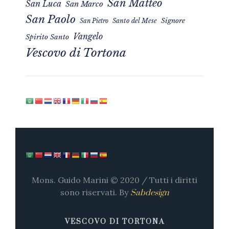
San Matteo
San Luca
San Marco
San Paolo
Signore
San Pietro
Santo del Mese
Vangelo
Spirito Santo
Vescovo di Tortona
Mons. Guido Marini © 2020 / Tutti i diritti
sono riservati. By
Sabdesign
VESCOVO DI TORTONA