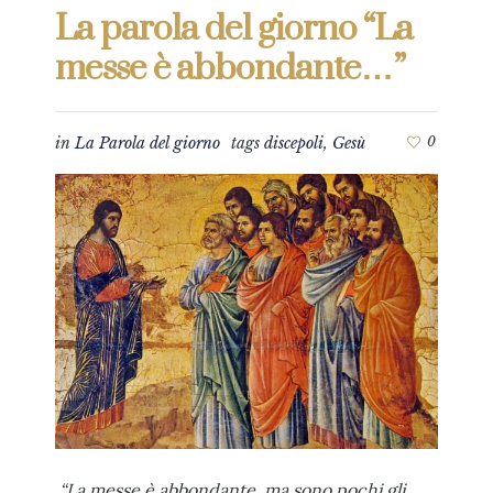
La parola del giorno “La
messe è abbondante…”
in
La Parola del giorno
tags
discepoli
,
Gesù
0
“La messe è abbondante, ma sono pochi gli