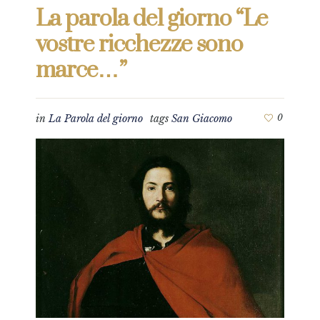
La parola del giorno “Le
vostre ricchezze sono
marce…”
in
La Parola del giorno
tags
San Giacomo
0