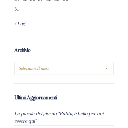
31
« Lug
Archivio
Ultimi Aggiornamenti
La parola del giorno “Rabbì, è bello per noi
essere qui”