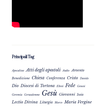
Principali Tag
Atti degli apostoli
Avvento
Apocalisse
Audio
Chiesa
Cristo
Conferenza
Benedizione
Davide
Fede
Dio
Diocesi di Tortona
Ebrei
Genesi
Gesù
Giovanni
Isaia
Geremia
Gerusalemme
Maria Vergine
Lectio Divina
Liturgia
Marco