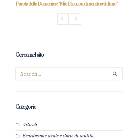
re
Parola della Domenica: “Mio Dio, non dimenticarti di me”
Paro
Cerca nel sito
Categorie
Articoli
Benedizione serale e storie di santità