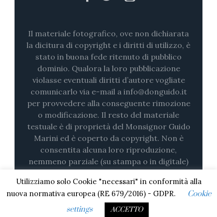
Il materiale fotografico, ove non dichiarata
la dicitura di copyright e i diritti di utilizzo, è
stato in buona fede ritenuto di pubblico
dominio. Qualora la loro pubblicazione
violasse eventuali diritti d’autore vogliate
comunicarlo via e-mail a info@donguido.it
per provvedere alla conseguente rimozione
o modificazione. Il resto del materiale
testuale è di proprietà del Monsignor Guido
Marini ed è coperto da copyright. Non è
consentita alcuna loro riproduzione,
nemmeno parziale (su stampa o in digitale)
senza il consenso esplicito.
Utilizziamo solo Cookie "necessari" in conformità alla
nuova normativa europea (RE 679/2016) - GDPR.
Cookie
settings
ACCETTO