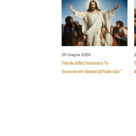
20 Giugno 2026
Parola della Domenica: “lo
P
riconoscerò davanti al Padre mio”
i