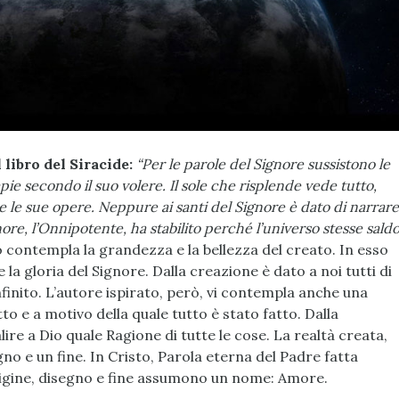
 libro del Siracide:
“Per le parole del Signore sussistono le
mpie secondo il suo volere. Il sole che risplende vede tutto,
e le sue opere. Neppure ai santi del Signore è dato di narrare
nore, l’Onnipotente, ha stabilito perché l’universo stesse sald
o contempla la grandezza e la bellezza del creato. In esso
 la gloria del Signore. Dalla creazione è dato a noi tutti di
inito. L’autore ispirato, però, vi contempla anche una
to e a motivo della quale tutto è stato fatto. Dalla
alire a Dio quale Ragione di tutte le cose. La realtà creata,
egno e un fine. In Cristo, Parola eterna del Padre fatta
rigine, disegno e fine assumono un nome: Amore.