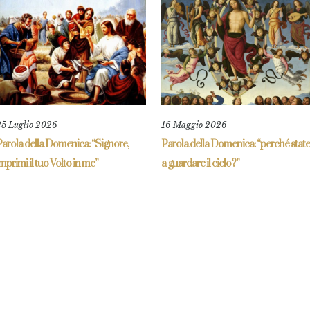
25 Luglio 2026
16 Maggio 2026
arola della Domenica: “Signore,
Parola della Domenica: “perché state
mprimi il tuo Volto in me”
a guardare il cielo?”