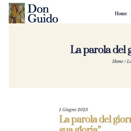
Home
La parola del g
Home
/
La
1 Giugno 2023
La parola del giorn
sua gloria”