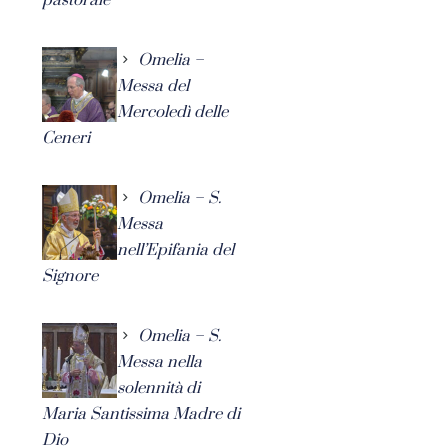
Omelia –
Messa del
Mercoledì delle
Ceneri
Omelia – S.
Messa
nell’Epifania del
Signore
Omelia – S.
Messa nella
solennità di
Maria Santissima Madre di
Dio