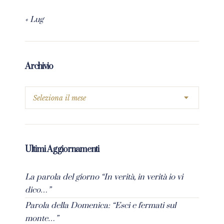
« Lug
Archivio
Ultimi Aggiornamenti
La parola del giorno “In verità, in verità io vi
dico…”
Parola della Domenica: “Esci e fermati sul
monte…”