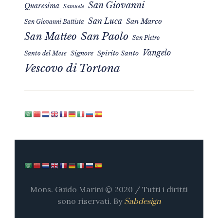
San Giovanni
Quaresima
Samuele
San Luca
San Marco
San Giovanni Battista
San Matteo
San Paolo
San Pietro
Vangelo
Signore
Spirito Santo
Santo del Mese
Vescovo di Tortona
Mons. Guido Marini © 2020 / Tutti i diritti
sono riservati. By
Sabdesign