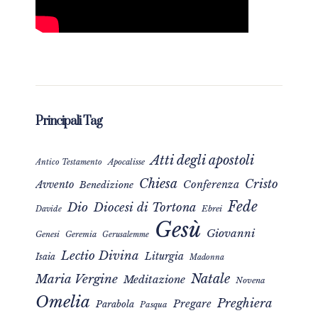
Principali Tag
Atti degli apostoli
Apocalisse
Antico Testamento
Chiesa
Cristo
Avvento
Conferenza
Benedizione
Fede
Dio
Diocesi di Tortona
Davide
Ebrei
Gesù
Giovanni
Genesi
Geremia
Gerusalemme
Lectio Divina
Liturgia
Isaia
Madonna
Natale
Maria Vergine
Meditazione
Novena
Omelia
Preghiera
Pregare
Parabola
Pasqua