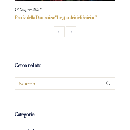
13 Giugno 2026
11 L
re
Parola della Domenica: “il regno dei cieli è vicino”
Paro
Cerca nel sito
Categorie