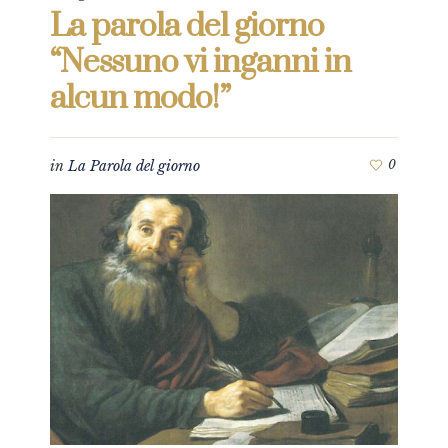
La parola del giorno
“Nessuno vi inganni in
alcun modo!”
in
La Parola del giorno
0