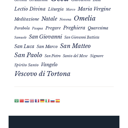
Geremia
Gerusalemme
Maria Vergine
Lectio Divina
Liturgia
Marco
Omelia
Natale
Meditazione
Novena
Preghiera
Pregare
Quaresima
Parabola
Pasqua
San Giovanni
San Giovanni Battista
Samuele
San Matteo
San Luca
San Marco
San Paolo
Signore
San Pietro
Santo del Mese
Vangelo
Spirito Santo
Vescovo di Tortona