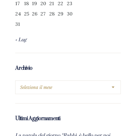
17
18
19
20
21
22
23
24
25
26
27
28
29
30
31
« Lug
Archivio
Ultimi Aggiornamenti
La parola del giorno “Rabbì, è bello per noi