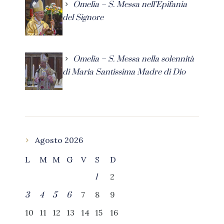
Omelia – S. Messa nell’Epifania
del Signore
Omelia – S. Messa nella solennità
di Maria Santissima Madre di Dio
Agosto 2026
L
M
M
G
V
S
D
2
1
7
8
9
3
4
5
6
10
11
12
13
14
15
16