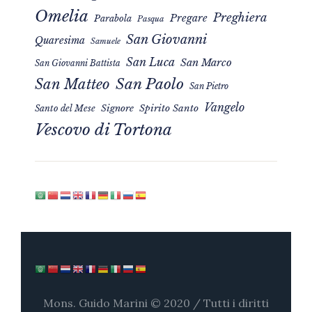
Omelia
Preghiera
Pregare
Parabola
Pasqua
San Giovanni
Quaresima
Samuele
San Luca
San Marco
San Giovanni Battista
San Matteo
San Paolo
San Pietro
Vangelo
Signore
Spirito Santo
Santo del Mese
Vescovo di Tortona
Mons. Guido Marini © 2020 / Tutti i diritti