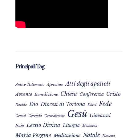
Principali Tag
Atti degli apostoli
Apocalisse
Antico Testamento
Chiesa
Cristo
Avvento
Conferenza
Benedizione
Fede
Dio
Diocesi di Tortona
Davide
Ebrei
Gesù
Giovanni
Genesi
Geremia
Gerusalemme
Lectio Divina
Liturgia
Isaia
Madonna
Natale
Maria Vergine
Meditazione
Novena