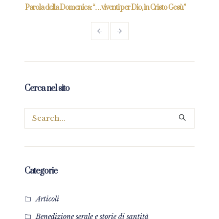
re
Parola della Domenica: “…viventi per Dio, in Cristo Gesù”
Paro
Cerca nel sito
Categorie
Articoli
Benedizione serale e storie di santità