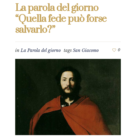
La parola del giorno
“Quella fede può forse
salvarlo?”
in
La Parola del giorno
tags
San Giacomo
0