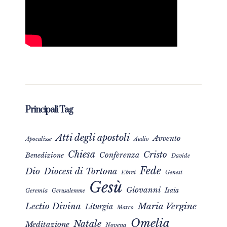
Principali Tag
Atti degli apostoli
Avvento
Apocalisse
Audio
Chiesa
Cristo
Conferenza
Benedizione
Davide
Fede
Dio
Diocesi di Tortona
Ebrei
Genesi
Gesù
Giovanni
Isaia
Geremia
Gerusalemme
Maria Vergine
Lectio Divina
Liturgia
Marco
Omelia
Natale
Meditazione
Novena