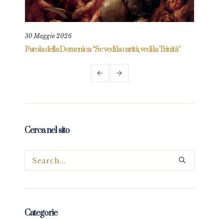
30 Maggio 2026
6 Gi
re
Parola della Domenica: “Se vedi la carità, vedi la Trinità”
Parol
prez
Cerca nel sito
Categorie