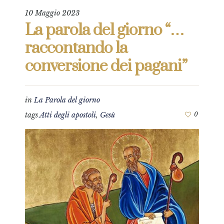
10 Maggio 2023
La parola del giorno “…
raccontando la
conversione dei pagani”
in
La Parola del giorno
tags
Atti degli apostoli
,
Gesù
0