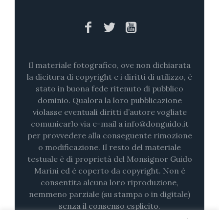
Il materiale fotografico, ove non dichiarata
la dicitura di copyright e i diritti di utilizzo, è
stato in buona fede ritenuto di pubblico
dominio. Qualora la loro pubblicazione
violasse eventuali diritti d’autore vogliate
comunicarlo via e-mail a info@donguido.it
per provvedere alla conseguente rimozione
o modificazione. Il resto del materiale
testuale è di proprietà del Monsignor Guido
Marini ed è coperto da copyright. Non è
consentita alcuna loro riproduzione,
nemmeno parziale (su stampa o in digitale)
senza il consenso esplicito.