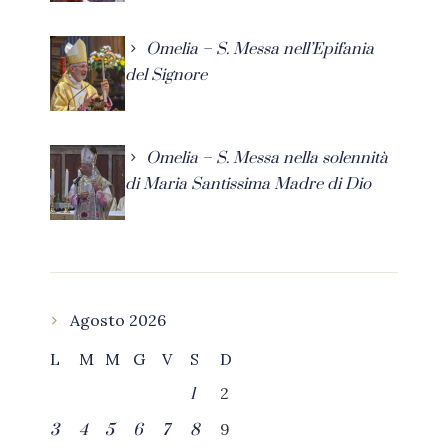
Omelia – S. Messa nell’Epifania
del Signore
Omelia – S. Messa nella solennità
di Maria Santissima Madre di Dio
Agosto 2026
L
M
M
G
V
S
D
2
1
9
3
4
5
6
7
8