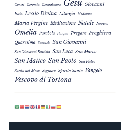
Gesù
Giovanni
Genesi
Geremia
Gerusalemme
Lectio Divina
Liturgia
Isaia
Madonna
Natale
Maria Vergine
Meditazione
Novena
Omelia
Preghiera
Pregare
Parabola
Pasqua
San Giovanni
Quaresima
Samuele
San Luca
San Marco
San Giovanni Battista
San Matteo
San Paolo
San Pietro
Vangelo
Signore
Spirito Santo
Santo del Mese
Vescovo di Tortona