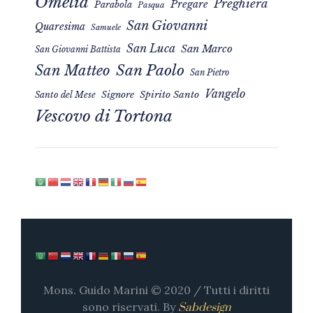
Omelia
Preghiera
Pregare
Parabola
Pasqua
San Giovanni
Quaresima
Samuele
San Luca
San Marco
San Giovanni Battista
San Matteo
San Paolo
San Pietro
Vangelo
Signore
Spirito Santo
Santo del Mese
Vescovo di Tortona
Mons. Guido Marini © 2020 / Tutti i diritti
sono riservati. By
Sabdesign