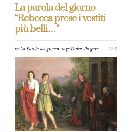
La parola del giorno
“Rebecca prese i vestiti
più belli…”
in
La Parola del giorno
tags
Padre
,
Pregare
0