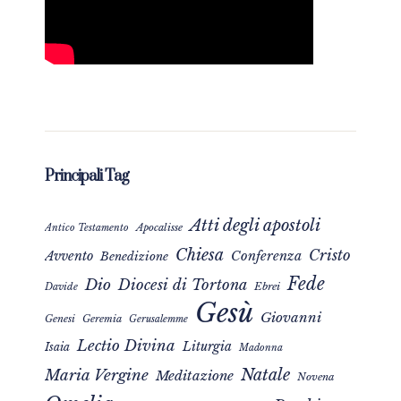
Principali Tag
Atti degli apostoli
Apocalisse
Antico Testamento
Chiesa
Cristo
Avvento
Conferenza
Benedizione
Fede
Dio
Diocesi di Tortona
Davide
Ebrei
Gesù
Giovanni
Genesi
Geremia
Gerusalemme
Lectio Divina
Liturgia
Isaia
Madonna
Natale
Maria Vergine
Meditazione
Novena