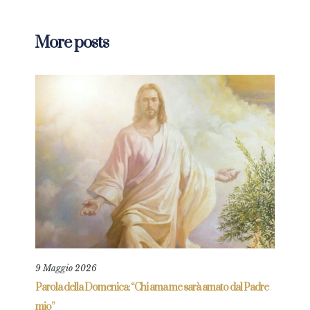
More posts
9 Maggio 2026
25 L
re
Parola della Domenica: “Chi ama me sarà amato dal Padre
Parol
mio”