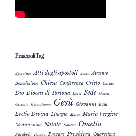
Principali Tag
Atti degli apostoli
Avvento
Apocalisse
Audio
Chiesa
Cristo
Conferenza
Benedizione
Davide
Fede
Dio
Diocesi di Tortona
Ebrei
Genesi
Gesù
Giovanni
Isaia
Geremia
Gerusalemme
Maria Vergine
Lectio Divina
Liturgia
Marco
Omelia
Natale
Meditazione
Novena
Preghiera
Pregare
Quaresima
Parabola
Pasqua