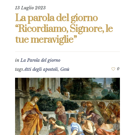
13 Luglio 2023
La parola del giorno
“Ricordiamo, Signore, le
tue meraviglie”
in
La Parola del giorno
tags
Atti degli apostoli
,
Gesù
0