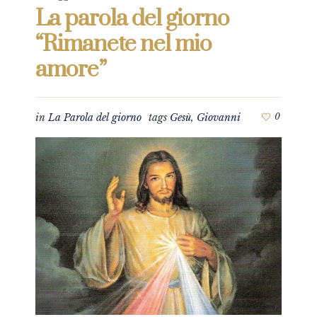
La parola del giorno
“Rimanete nel mio
amore”
in
La Parola del giorno
tags
Gesù
,
Giovanni
0