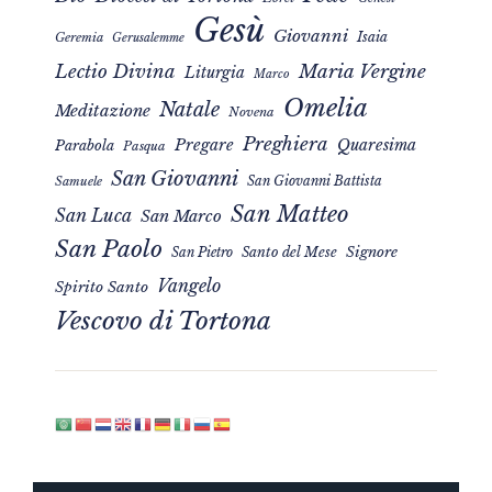
Gesù
Giovanni
Isaia
Geremia
Gerusalemme
Maria Vergine
Lectio Divina
Liturgia
Marco
Omelia
Natale
Meditazione
Novena
Preghiera
Pregare
Quaresima
Parabola
Pasqua
San Giovanni
San Giovanni Battista
Samuele
San Matteo
San Luca
San Marco
San Paolo
Signore
San Pietro
Santo del Mese
Vangelo
Spirito Santo
Vescovo di Tortona