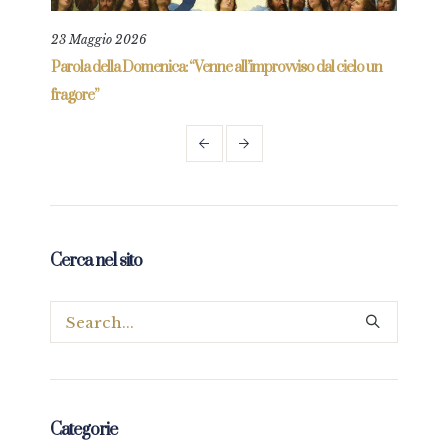
23 Maggio 2026
4 Lu
re
Parola della Domenica: “Venne all’improvviso dal cielo un
Parol
fragore”
Cerca nel sito
Categorie