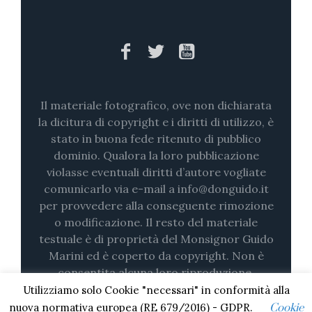
Il materiale fotografico, ove non dichiarata
la dicitura di copyright e i diritti di utilizzo, è
stato in buona fede ritenuto di pubblico
dominio. Qualora la loro pubblicazione
violasse eventuali diritti d’autore vogliate
comunicarlo via e-mail a info@donguido.it
per provvedere alla conseguente rimozione
o modificazione. Il resto del materiale
testuale è di proprietà del Monsignor Guido
Marini ed è coperto da copyright. Non è
consentita alcuna loro riproduzione,
nemmeno parziale (su stampa o in digitale)
Utilizziamo solo Cookie "necessari" in conformità alla
senza il consenso esplicito.
nuova normativa europea (RE 679/2016) - GDPR.
Cookie