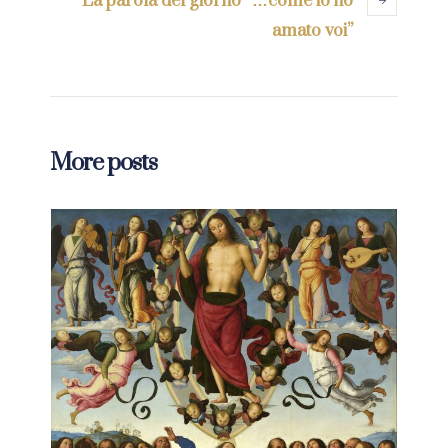
La parola del giorno “…come io ho
amato voi”
More posts