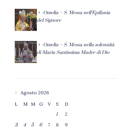
Omelia – S. Messa nell’Epifania
del Signore
Omelia – S. Messa nella solennità
di Maria Santissima Madre di Dio
Agosto 2026
L
M
M
G
V
S
D
2
1
7
8
9
3
4
5
6