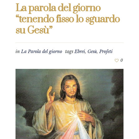
La parola del giorno
“tenendo fisso lo sguardo
su Gesù”
in
La Parola del giorno
tags
Ebrei
,
Gesù
,
Profeti
0