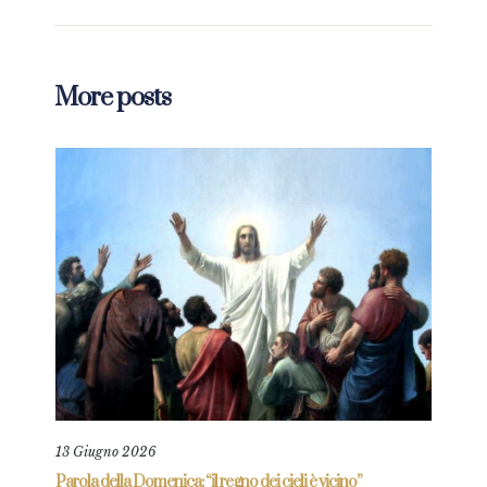
More posts
13 Giugno 2026
11 L
re
Parola della Domenica: “il regno dei cieli è vicino”
Paro