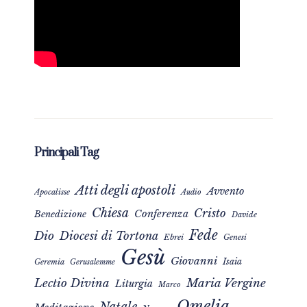
Principali Tag
Atti degli apostoli
Avvento
Apocalisse
Audio
Chiesa
Cristo
Conferenza
Benedizione
Davide
Fede
Dio
Diocesi di Tortona
Ebrei
Genesi
Gesù
Giovanni
Isaia
Geremia
Gerusalemme
Maria Vergine
Lectio Divina
Liturgia
Marco
Omelia
Natale