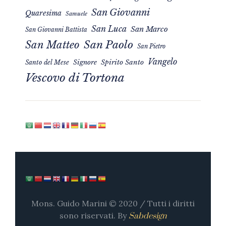
San Giovanni
Quaresima
Samuele
San Luca
San Marco
San Giovanni Battista
San Matteo
San Paolo
San Pietro
Vangelo
Signore
Spirito Santo
Santo del Mese
Vescovo di Tortona
Mons. Guido Marini © 2020 / Tutti i diritti
sono riservati. By
Sabdesign