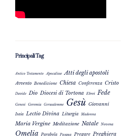
Principali Tag
Atti degli apostoli
Apocalisse
Antico Testamento
Chiesa
Cristo
Avvento
Conferenza
Benedizione
Fede
Dio
Diocesi di Tortona
Davide
Ebrei
Gesù
Giovanni
Genesi
Geremia
Gerusalemme
Lectio Divina
Liturgia
Isaia
Madonna
Natale
Maria Vergine
Meditazione
Novena
Omelia
Preghiera
Pregare
Parabola
Pasqua