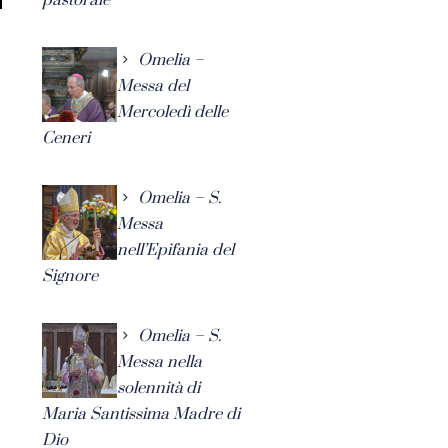
Omelia –
Messa del
Mercoledì delle
Ceneri
Omelia – S.
Messa
nell’Epifania del
Signore
Omelia – S.
Messa nella
solennità di
Maria Santissima Madre di
Dio