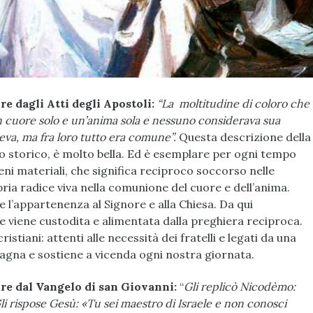
e dagli Atti degli Apostoli:
“La moltitudine di coloro che
n cuore solo e un’anima sola e nessuno considerava sua
eva, ma fra loro tutto era comune”.
Questa descrizione della
no storico, è molto bella. Ed è esemplare per ogni tempo
eni materiali, che significa reciproco soccorso nelle
ropria radice viva nella comunione del cuore e dell’anima.
ne l’appartenenza al Signore e alla Chiesa. Da qui
he viene custodita e alimentata dalla preghiera reciproca.
stiani: attenti alle necessità dei fratelli e legati da una
gna e sostiene a vicenda ogni nostra giornata.
re dal Vangelo di san Giovanni:
“
Gli replicò Nicodèmo:
 rispose Gesù: «Tu sei maestro di Israele e non conosci