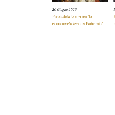
20 Giugno 2026
Parola della Domenica: “lo
P
riconoscerò davanti al Padre mio”
c