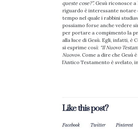
queste cose?”.
Gesù riconosce a N
riguardo è interessante notare ch
tempo nel quale i rabbini studia
possiamo forse anche vedere si
per portare a compimento la prop
alla luce di Gesù. Egli, infatti, 
si esprime così:
“Il Nuovo Testam
Nuovo».
Come a dire che Gesù è 
l’Antico Testamento è svelato, in
Like this post?
Facebook
Twitter
Pinterest