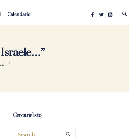
i
Calendario
 Israele…”
aele…”
Cerca nel sito