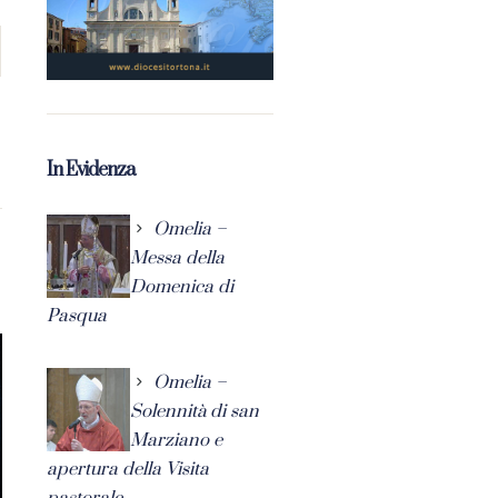
In Evidenza
Omelia –
Messa della
Domenica di
Pasqua
Omelia –
Solennità di san
Marziano e
apertura della Visita
pastorale