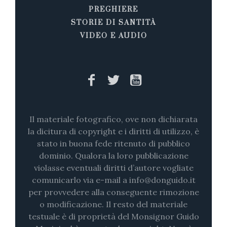
PREGHIERE
STORIE DI SANTITÀ
VIDEO E AUDIO
Il materiale fotografico, ove non dichiarata
la dicitura di copyright e i diritti di utilizzo, è
stato in buona fede ritenuto di pubblico
dominio. Qualora la loro pubblicazione
violasse eventuali diritti d’autore vogliate
comunicarlo via e-mail a info@donguido.it
per provvedere alla conseguente rimozione
o modificazione. Il resto del materiale
testuale è di proprietà del Monsignor Guido