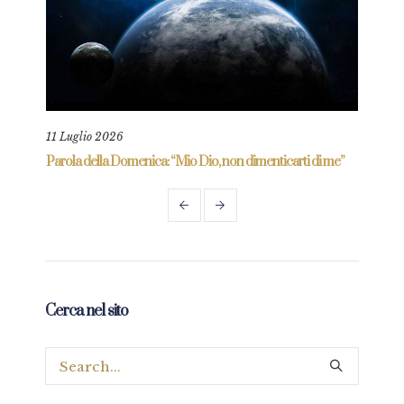
11 Luglio 2026
18 L
re
Parola della Domenica: “Mio Dio, non dimenticarti di me”
Paro
Cerca nel sito