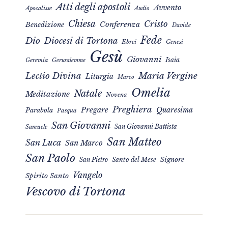
Atti degli apostoli
Avvento
Apocalisse
Audio
Chiesa
Cristo
Conferenza
Benedizione
Davide
Fede
Dio
Diocesi di Tortona
Ebrei
Genesi
Gesù
Giovanni
Isaia
Geremia
Gerusalemme
Maria Vergine
Lectio Divina
Liturgia
Marco
Omelia
Natale
Meditazione
Novena
Preghiera
Pregare
Quaresima
Parabola
Pasqua
San Giovanni
San Giovanni Battista
Samuele
San Matteo
San Luca
San Marco
San Paolo
Signore
San Pietro
Santo del Mese
Vangelo
Spirito Santo
Vescovo di Tortona