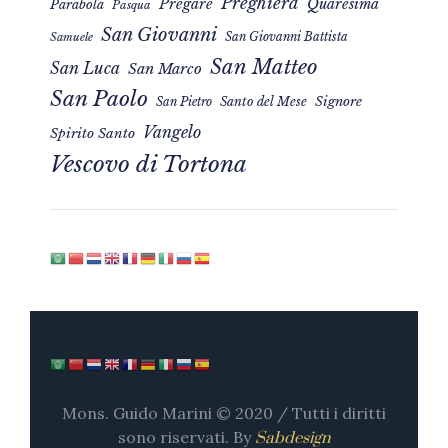
Preghiera
Pregare
Quaresima
Parabola
Pasqua
San Giovanni
San Giovanni Battista
Samuele
San Matteo
San Luca
San Marco
San Paolo
Signore
San Pietro
Santo del Mese
Vangelo
Spirito Santo
Vescovo di Tortona
Mons. Guido Marini © 2020 / Tutti i diritti
sono riservati. By
Sabdesign