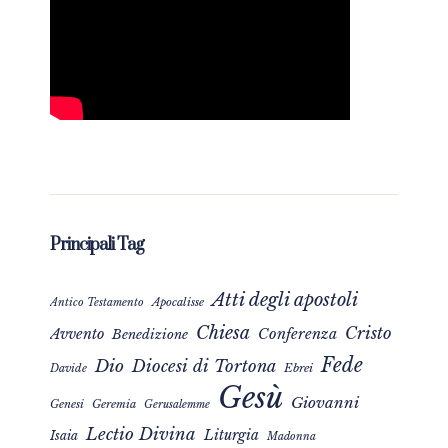
Principali Tag
Atti degli apostoli
Apocalisse
Antico Testamento
Chiesa
Cristo
Avvento
Conferenza
Benedizione
Fede
Dio
Diocesi di Tortona
Davide
Ebrei
Gesù
Giovanni
Genesi
Geremia
Gerusalemme
Lectio Divina
Liturgia
Isaia
Madonna