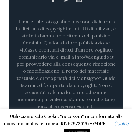
Il materiale fotografico, ove non dichiarata
la dicitura di copyright e i diritti di utilizzo, è
stato in buona fede ritenuto di pubblico
dominio. Qualora la loro pubblicazione
violasse eventuali diritti d’autore vogliate
comunicarlo via e-mail a info@donguido.it
per provvedere alla conseguente rimozione
o modificazione. Il resto del materiale
testuale è di proprietà del Monsignor Guido
Marini ed è coperto da copyright. Non è
consentita alcuna loro riproduzione,
nemmeno parziale (su stampa o in digitale)
senza il consenso esplicito.
Utilizziamo solo Cookie "necessari" in conformità alla
nuova normativa europea (RE 679/2016) - GDPR.
Cookie