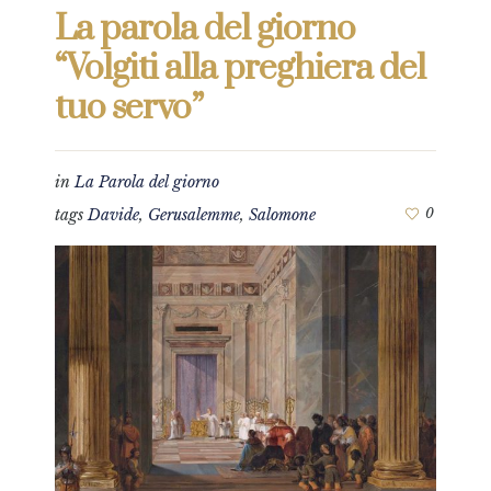
La parola del giorno
“Volgiti alla preghiera del
tuo servo”
in
La Parola del giorno
tags
Davide
,
Gerusalemme
,
Salomone
0