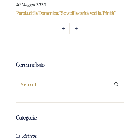
30 Maggio 2026
6 Gi
re
Parola della Domenica: “Se vedi la carità, vedi la Trinità”
Parol
prez
Cerca nel sito
Categorie
Articoli