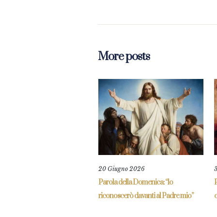
More posts
20 Giugno 2026
Parola della Domenica: “lo
P
riconoscerò davanti al Padre mio”
c