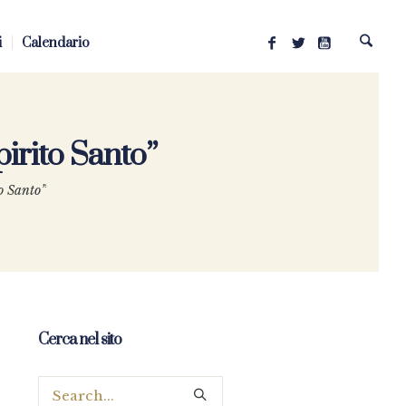
i
Calendario
irito Santo”
o Santo”
Cerca nel sito