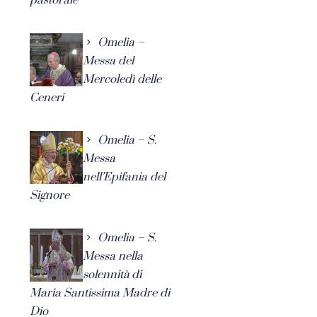
Omelia –
Messa del
Mercoledì delle
Ceneri
Omelia – S.
Messa
nell’Epifania del
Signore
Omelia – S.
Messa nella
solennità di
Maria Santissima Madre di
Dio