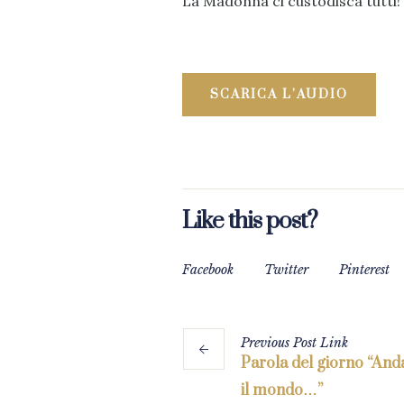
La Madonna ci custodisca tutti!
SCARICA L’AUDIO
Like this post?
Facebook
Twitter
Pinterest
Previous
Post
Link
Parola del giorno “Anda
il mondo…”