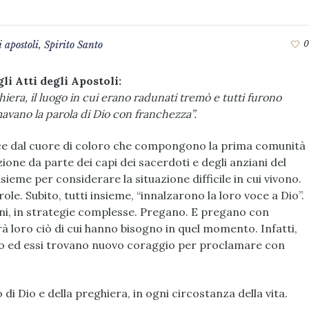
i apostoli
,
Spirito Santo
0
li Atti degli Apostoli:
era, il luogo in cui erano radunati tremò e tutti furono
mavano la parola di Dio con franchezza”.
ce dal cuore di coloro che compongono la prima comunità
ione da parte dei capi dei sacerdoti e degli anziani del
 insieme per considerar
e la situazione difficile in cui vivono.
le. Subito, tutti insieme, “innalzarono la loro voce a Dio”.
ni, in strategie complesse. Pregano. E pregano con
à loro ciò di cui hanno bisogno in quel momento. Infatti,
nto ed essi trovano nuovo coraggio per proclamare con
i Dio e della preghiera, in ogni circostanza della vita.