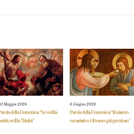
30 Maggio 2026
6 Giugno 2026
arola della Domenica: “Se vedi la
Parola della Domenica: “Il mistero
arità, vedi la Trinità”
eucaristico è il tesoro più prezioso”