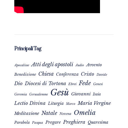
Principali Tag
Atti degli apostoli
Avvento
Apocalisse
Audio
Chiesa
Cristo
Conferenza
Benedizione
Davide
Fede
Dio
Diocesi di Tortona
Ebrei
Genesi
Gesù
Giovanni
Isaia
Geremia
Gerusalemme
Maria Vergine
Lectio Divina
Liturgia
Marco
Omelia
Natale
Meditazione
Novena
Preghiera
Pregare
Quaresima
Parabola
Pasqua