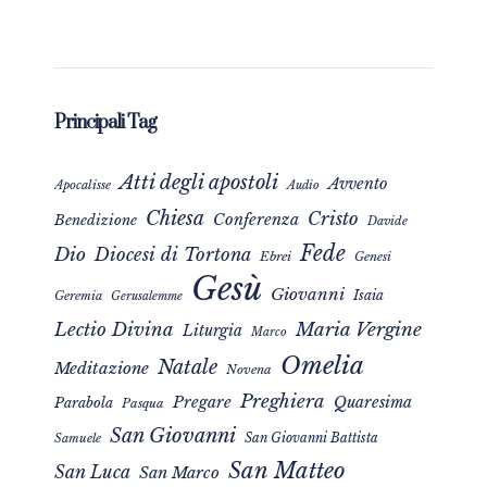
Principali Tag
Atti degli apostoli
Avvento
Apocalisse
Audio
Chiesa
Cristo
Conferenza
Benedizione
Davide
Fede
Dio
Diocesi di Tortona
Ebrei
Genesi
Gesù
Giovanni
Isaia
Geremia
Gerusalemme
Maria Vergine
Lectio Divina
Liturgia
Marco
Omelia
Natale
Meditazione
Novena
Preghiera
Pregare
Quaresima
Parabola
Pasqua
San Giovanni
San Giovanni Battista
Samuele
San Matteo
San Luca
San Marco