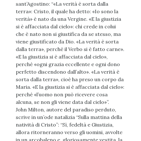
sant’Agostino: “«La verità è sorta dalla
terra»: Cristo, il quale ha detto: «Io sono la
verità» è nato da una Vergine. «E la giustizia
si è affacciata dal cielo»: chi crede in colui
che è nato non si giustifica da se stesso, ma
viene giustificato da Dio. «La verità è sorta
dalla terra», perché il Verbo si è fatto carne».
«E la giustizia si è affacciata dal cielo»,
perché «ogni grazia eccellente e ogni dono
perfetto discendono dall’alto». «La verità è
sorta dalla terra», cioè ha preso un corpo da
Maria. «E la giustizia si è affacciata dal cielo»:
perché «l’uomo non può ricevere cosa
alcuna, se non gli viene data dal cielo»”.
John Milton, autore del paradiso perduto,
scrive in un’ode natalizia “Sulla mattina della
natività di Cristo”: “Sì, fedeltà e Giustizia,
allora ritorneranno verso gli uomini, avvolte
in un arcobaleno e, gloriosamente vestita, la