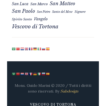
San Matteo
San Luca
San Marco
San Paolo
Signore
San Pietro
Santo del Mese
Vangelo
Spirito Santo
Vescovo di Tortona
Mons. Guido Marini © 2020 / Tutti i diritti
sono riservati. By
Sabdesign
VESCOVO DI TORTONA