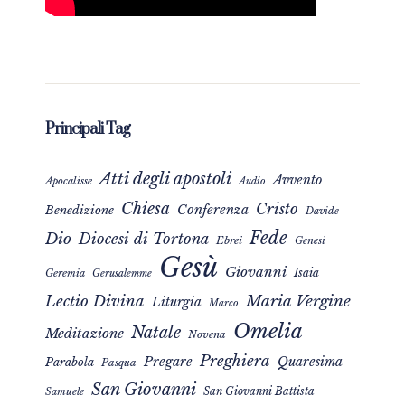
Principali Tag
Atti degli apostoli
Avvento
Apocalisse
Audio
Chiesa
Cristo
Conferenza
Benedizione
Davide
Fede
Dio
Diocesi di Tortona
Ebrei
Genesi
Gesù
Giovanni
Isaia
Geremia
Gerusalemme
Maria Vergine
Lectio Divina
Liturgia
Marco
Omelia
Natale
Meditazione
Novena
Preghiera
Pregare
Quaresima
Parabola
Pasqua
San Giovanni
San Giovanni Battista
Samuele