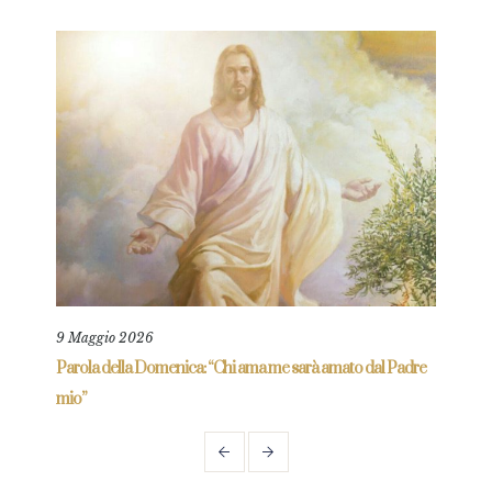
9 Maggio 2026
25 L
re
Parola della Domenica: “Chi ama me sarà amato dal Padre
Parol
mio”