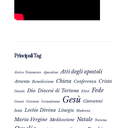
Principali Tag
Atti degli apostoli
Apocalisse
Antico Testamento
Chiesa
Cristo
Avvento
Conferenza
Benedizione
Fede
Dio
Diocesi di Tortona
Davide
Ebrei
Gesù
Giovanni
Genesi
Geremia
Gerusalemme
Lectio Divina
Liturgia
Isaia
Madonna
Natale
Maria Vergine
Meditazione
Novena