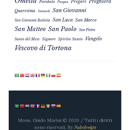
Omelia
Preghiera
Pregare
Parabola
Pasqua
San Giovanni
Quaresima
Samuele
San Luca
San Marco
San Giovanni Battista
San Matteo
San Paolo
San Pietro
Vangelo
Signore
Spirito Santo
Santo del Mese
Vescovo di Tortona
Mons. Guido Marini © 2020 / Tutti i diritti
sono riservati. By
Sabdesign