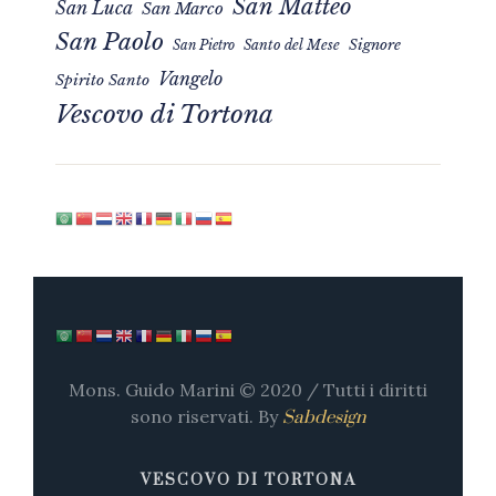
San Matteo
San Luca
San Marco
San Paolo
Signore
San Pietro
Santo del Mese
Vangelo
Spirito Santo
Vescovo di Tortona
Mons. Guido Marini © 2020 / Tutti i diritti
sono riservati. By
Sabdesign
VESCOVO DI TORTONA