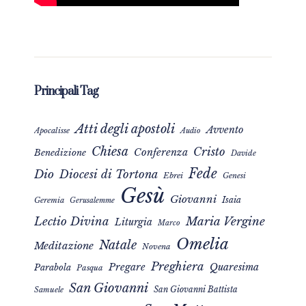
Principali Tag
Atti degli apostoli
Avvento
Apocalisse
Audio
Chiesa
Cristo
Conferenza
Benedizione
Davide
Fede
Dio
Diocesi di Tortona
Ebrei
Genesi
Gesù
Giovanni
Isaia
Geremia
Gerusalemme
Maria Vergine
Lectio Divina
Liturgia
Marco
Omelia
Natale
Meditazione
Novena
Preghiera
Pregare
Quaresima
Parabola
Pasqua
San Giovanni
San Giovanni Battista
Samuele