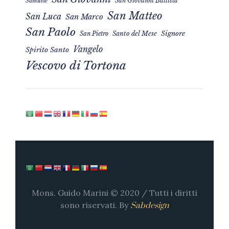
San Giovanni Battista
Samuele
San Matteo
San Luca
San Marco
San Paolo
Signore
San Pietro
Santo del Mese
Vangelo
Spirito Santo
Vescovo di Tortona
Mons. Guido Marini © 2020 / Tutti i diritti
sono riservati. By
Sabdesign