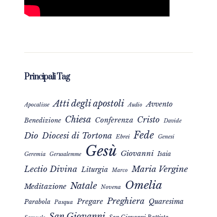
Principali Tag
Atti degli apostoli
Avvento
Apocalisse
Audio
Chiesa
Cristo
Conferenza
Benedizione
Davide
Fede
Dio
Diocesi di Tortona
Ebrei
Genesi
Gesù
Giovanni
Isaia
Geremia
Gerusalemme
Maria Vergine
Lectio Divina
Liturgia
Marco
Omelia
Natale
Meditazione
Novena
Preghiera
Pregare
Quaresima
Parabola
Pasqua
San Giovanni