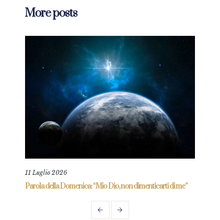
More posts
11 Luglio 2026
18 L
re
Parola della Domenica: “Mio Dio, non dimenticarti di me”
Paro