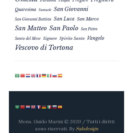
Pregare
Parabola
Pasqua
San Giovanni
Quaresima
Samuele
San Luca
San Marco
San Giovanni Battista
San Matteo
San Paolo
San Pietro
Vangelo
Signore
Spirito Santo
Santo del Mese
Vescovo di Tortona
Mons. Guido Marini © 2020 / Tutti i diritti
sono riservati. By
Sabdesign