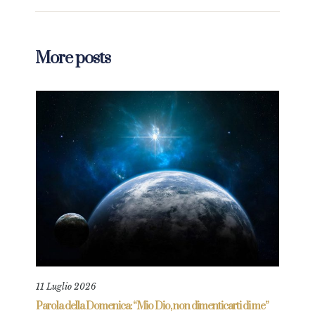
More posts
11 Luglio 2026
18 L
re
Parola della Domenica: “Mio Dio, non dimenticarti di me”
Paro