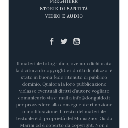
PREGHIERE
STORIE DI SANTITÀ
VIDEO E AUDIO
Il materiale fotografico, ove non dichiarata
la dicitura di copyright e i diritti di utilizzo, è
stato in buona fede ritenuto di pubblico
dominio. Qualora la loro pubblicazione
violasse eventuali diritti d’autore vogliate
comunicarlo via e-mail a info@donguido.it
per provvedere alla conseguente rimozione
o modificazione. Il resto del materiale
testuale è di proprietà del Monsignor Guido
Marini ed è coperto da copyright. Non è