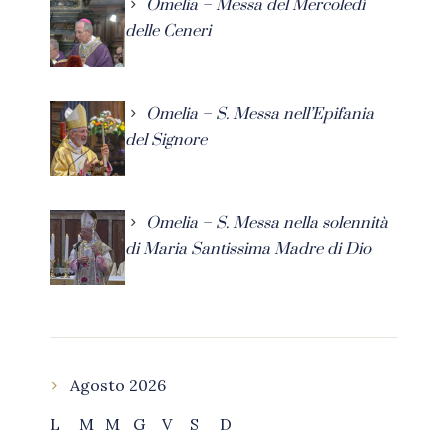
Omelia – Messa del Mercoledì
delle Ceneri
Omelia – S. Messa nell’Epifania
del Signore
Omelia – S. Messa nella solennità
di Maria Santissima Madre di Dio
Agosto 2026
L
M
M
G
V
S
D