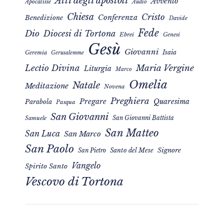
Atti degli apostoli
Avvento
Apocalisse
Audio
Chiesa
Cristo
Conferenza
Benedizione
Davide
Fede
Dio
Diocesi di Tortona
Ebrei
Genesi
Gesù
Giovanni
Isaia
Geremia
Gerusalemme
Maria Vergine
Lectio Divina
Liturgia
Marco
Omelia
Natale
Meditazione
Novena
Preghiera
Pregare
Quaresima
Parabola
Pasqua
San Giovanni
San Giovanni Battista
Samuele
San Matteo
San Luca
San Marco
San Paolo
Signore
San Pietro
Santo del Mese
Vangelo
Spirito Santo
Vescovo di Tortona