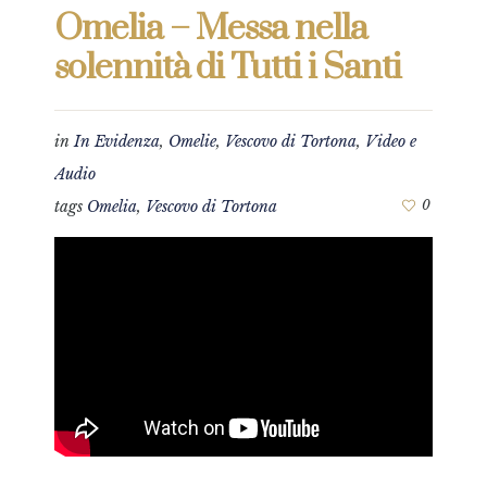
Omelia – Messa nella
solennità di Tutti i Santi
in
In Evidenza
,
Omelie
,
Vescovo di Tortona
,
Video e
Audio
tags
Omelia
,
Vescovo di Tortona
0