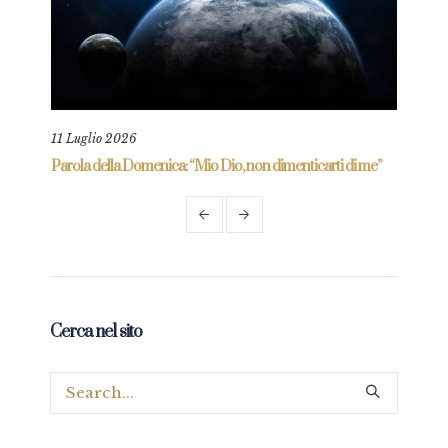
11 Luglio 2026
18 L
re
Parola della Domenica: “Mio Dio, non dimenticarti di me”
Paro
Cerca nel sito