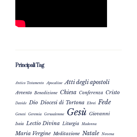
Principali Tag
Atti degli apostoli
Apocalisse
Antico Testamento
Chiesa
Cristo
Avvento
Conferenza
Benedizione
Fede
Dio
Diocesi di Tortona
Davide
Ebrei
Gesù
Giovanni
Genesi
Geremia
Gerusalemme
Lectio Divina
Liturgia
Isaia
Madonna
Natale
Maria Vergine
Meditazione
Novena