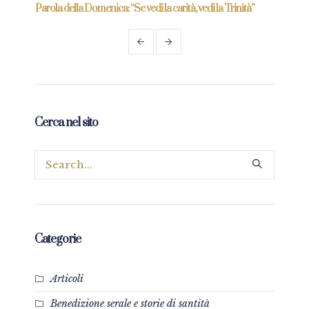
re
Parola della Domenica: “Se vedi la carità, vedi la Trinità”
Parol
prez
Cerca nel sito
Categorie
Articoli
Benedizione serale e storie di santità