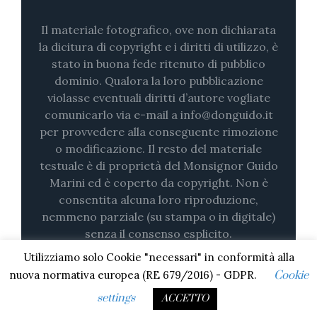
Il materiale fotografico, ove non dichiarata
la dicitura di copyright e i diritti di utilizzo, è
stato in buona fede ritenuto di pubblico
dominio. Qualora la loro pubblicazione
violasse eventuali diritti d’autore vogliate
comunicarlo via e-mail a info@donguido.it
per provvedere alla conseguente rimozione
o modificazione. Il resto del materiale
testuale è di proprietà del Monsignor Guido
Marini ed è coperto da copyright. Non è
consentita alcuna loro riproduzione,
nemmeno parziale (su stampa o in digitale)
senza il consenso esplicito.
Utilizziamo solo Cookie "necessari" in conformità alla
nuova normativa europea (RE 679/2016) - GDPR.
Cookie
settings
ACCETTO