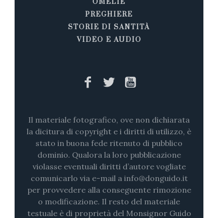
OMELIE
PREGHIERE
STORIE DI SANTITÀ
VIDEO E AUDIO
Il materiale fotografico, ove non dichiarata
la dicitura di copyright e i diritti di utilizzo, è
stato in buona fede ritenuto di pubblico
dominio. Qualora la loro pubblicazione
violasse eventuali diritti d’autore vogliate
comunicarlo via e-mail a info@donguido.it
per provvedere alla conseguente rimozione
o modificazione. Il resto del materiale
testuale è di proprietà del Monsignor Guido