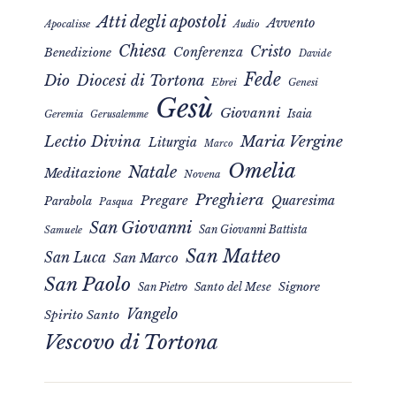
Atti degli apostoli
Avvento
Apocalisse
Audio
Chiesa
Cristo
Conferenza
Benedizione
Davide
Fede
Dio
Diocesi di Tortona
Ebrei
Genesi
Gesù
Giovanni
Isaia
Geremia
Gerusalemme
Maria Vergine
Lectio Divina
Liturgia
Marco
Omelia
Natale
Meditazione
Novena
Preghiera
Pregare
Quaresima
Parabola
Pasqua
San Giovanni
San Giovanni Battista
Samuele
San Matteo
San Luca
San Marco
San Paolo
Signore
San Pietro
Santo del Mese
Vangelo
Spirito Santo
Vescovo di Tortona